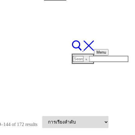
for:
Menu
Search
for:
–144 of 172 results