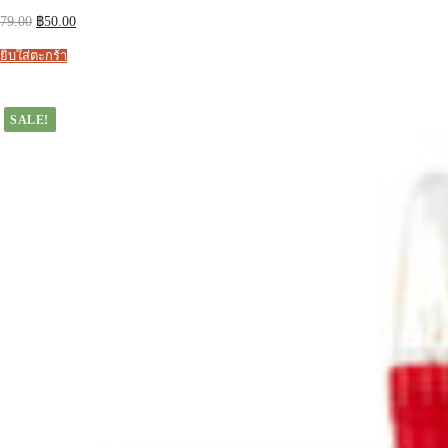
Original
Current
79.00
฿
50.00
price
price
was:
is:
ยิบใส่ตะกร้า
฿79.00.
฿50.00.
SALE!