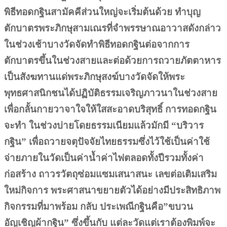
พิธีทอดกฐินสามัคคีส่วนใหญ่จะเริ่มต้นด้วย ทำบุญ
ตักบาตรพระภิกษุสามเณรที่จำพรรษาณอาวาสดังกล่าว
ในช่วงเช้าบางวัดจัดทำพิธีทอดกฐินต่อจากการ
ตักบาตรขึ้นในช่วงสายและต่อด้วยการถวายภัตตาหาร
เป็นสังฆทานแด่พระภิกษุสงฆ์บางวัดจัดให้พระ
พุทธศาสนิกชนได้ปฏิบัติธรรมเจริญภาวนาในช่วงสาย
เพื่อกลั้นกายวาจาใจให้ใสสะอาดบริสุทธิ์ การทอดกฐิน
จะทำ ในช่วงบ่ายโดยธรรมเนียมแล้วมักมี “บริวาร
กฐิน” เพื่อถวายจตุปัจจัยไทยธรรมซึ่งไว้ใช้เป็นค่าใช้
จ่ายภายในวัดเป็นค่าน้ำค่าไฟตลอดทั้งปีรวมทั้งค่า
ก่อสร้าง ถาวรวัตถุซ่อมแซมเสนาสนะ เลขต่อเติมเสริม
ใหม่กิจการ พระศาสนาขยายตัวได้อย่างมีประสิทธิภาพ
กิจกรรมที่มาพร้อม กลับ ประเพณีกฐินคือ”ขบวน
อัญเชิญผ้ากฐิน” ซึ่งขึ้นกับ แต่ละวัดแต่เราต้องพิมพ์จะ