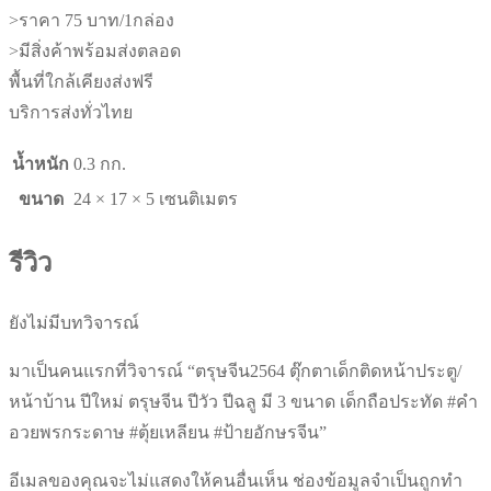
วัว
>ราคา 75 บาท/1กล่อง
ปี
>มีสิ่งค้าพร้อมส่งตลอด
ฉลู
พื้นที่ใกล้เคียงส่งฟรี
มี
บริการส่งทั่วไทย
3
น้ำหนัก
0.3 กก.
ขนาด
เด็ก
ขนาด
24 × 17 × 5 เซนติเมตร
ถือ
รีวิว
ประทัด
#คำ
อวยพร
ยังไม่มีบทวิจารณ์
กระดาษ
มาเป็นคนแรกที่วิจารณ์ “ตรุษจีน2564 ตุ๊กตาเด็กติดหน้าประตู/
#ตุ้ย
หน้าบ้าน ปีใหม่ ตรุษจีน ปีวัว ปีฉลู มี 3 ขนาด เด็กถือประทัด #คำ
เหลียน
อวยพรกระดาษ #ตุ้ยเหลียน #ป้ายอักษรจีน”
#ป้าย
อักษร
อีเมลของคุณจะไม่แสดงให้คนอื่นเห็น
ช่องข้อมูลจำเป็นถูกทำ