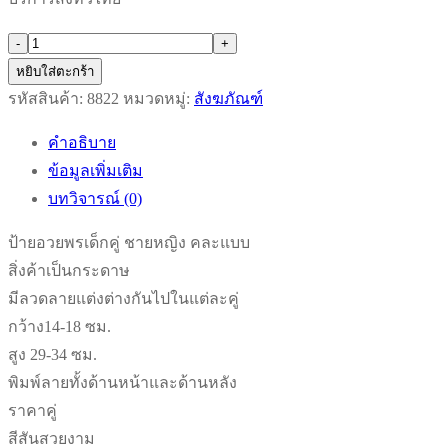
จำนวน
-
+
ตรุษ
หยิบใส่ตะกร้า
จีน2564
รหัสสินค้า:
8822
หมวดหมู่:
สังฆภัณฑ์
ตุ๊กตา
คำอธิบาย
เด็ก
ข้อมูลเพิ่มเติม
ติด
บทวิจารณ์ (0)
หน้า
ประตู/
ป้ายอวยพรเด็กคู่ ชายหญิง คละแบบ
หน้า
สิ่งค้าเป็นกระดาษ
บ้าน
มีลวดลายแต่งต่างกันไปในแต่ละคู่
ปี
กว้าง14-18 ซม.
ใหม่
สูง 29-34 ซม.
ตรุษ
พิมพ์ลายทั้งด้านหน้าและด้านหลัง
จีน
ราคาคู่
ปี
สีสันสวยงาม