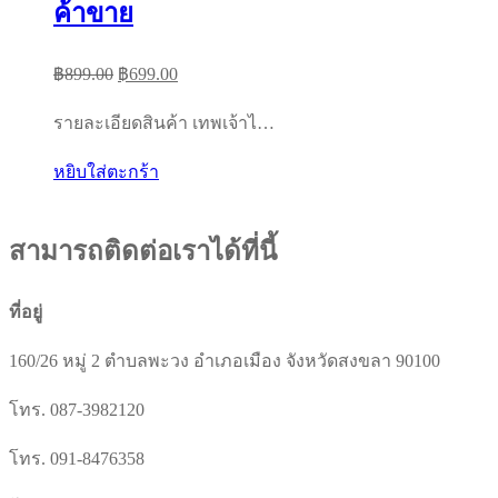
ค้าขาย
Original
Current
฿
899.00
฿
699.00
price
price
รายละเอียดสินค้า เทพเจ้าไ…
was:
is:
฿899.00.
฿699.00.
หยิบใส่ตะกร้า
สามารถติดต่อเราได้ที่นี้
ที่อยู่
160/26 หมู่ 2 ตำบลพะวง อำเภอเมือง จังหวัดสงขลา 90100
โทร. 087-3982120
โทร. 091-8476358