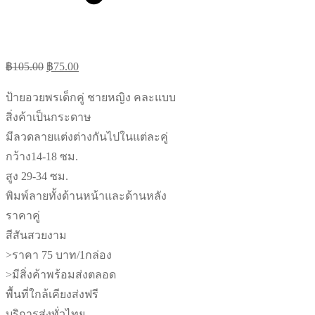
Original
Current
฿
105.00
฿
75.00
price
price
ป้ายอวยพรเด็กคู่ ชายหญิง คละแบบ
was:
is:
สิ่งค้าเป็นกระดาษ
฿105.00.
฿75.00.
มีลวดลายแต่งต่างกันไปในแต่ละคู่
กว้าง14-18 ซม.
สูง 29-34 ซม.
พิมพ์ลายทั้งด้านหน้าและด้านหลัง
ราคาคู่
สีสันสวยงาม
>ราคา 75 บาท/1กล่อง
>มีสิ่งค้าพร้อมส่งตลอด
พื้นที่ใกล้เคียงส่งฟรี
บริการส่งทั่วไทย