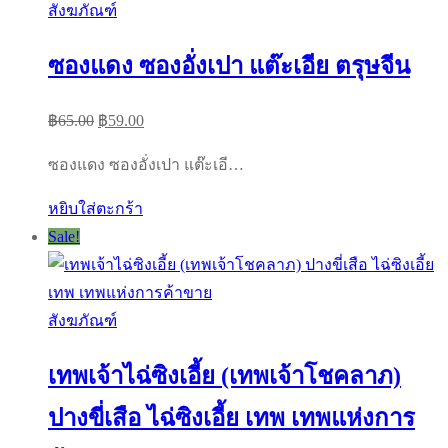
สังฆภัณฑ์
ซองแดง ซองอั่งเปา แต๊ะเอีย ตรุษจีน
Original
Current
฿
65.00
฿
59.00
price
price
ซองแดง ซองอั่งเปา แต๊ะเอี…
was:
is:
฿65.00.
฿59.00.
หยิบใส่ตะกร้า
Sale!
สังฆภัณฑ์
เทพเจ้าไฉ่ซิงเอี้ย (เทพเจ้าโชคลาภ)
ปางขี่เสือ ไฉ่ซิงเอี้ย เทพ เทพแห่งการ