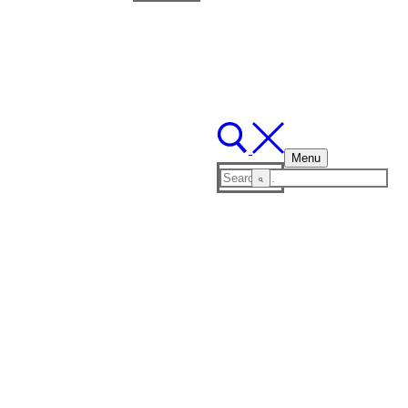
for:
Menu
Search
for: