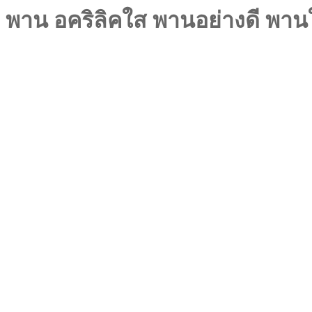
พาน อคริลิคใส พานอย่างดี พาน