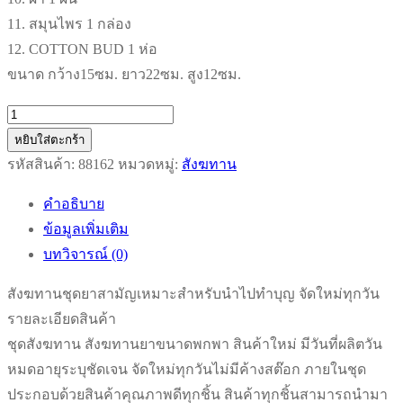
11. สมุนไพร 1 กล่อง
12. COTTON BUD 1 ห่อ
ขนาด กว้าง15ซม. ยาว22ซม. สูง12ซม.
จำนวน
สังฆทาน
หยิบใส่ตะกร้า
ชุด
รหัสสินค้า:
88162
หมวดหมู่:
สังฆทาน
ยา
คำอธิบาย
สามัญ
ข้อมูลเพิ่มเติม
เหมาะ
บทวิจารณ์ (0)
สำหรับ
นำ
สังฆทานชุดยาสามัญเหมาะสำหรับนำไปทำบุญ จัดใหม่ทุกวัน
ไป
รายละเอียดสินค้า
ทำบุญ
ชุดสังฆทาน สังฆทานยาขนาดพกพา สินค้าใหม่ มีวันที่ผลิตวัน
จัด
หมดอายุระบุชัดเจน จัดใหม่ทุกวันไม่มีค้างสต๊อก ภายในชุด
ใหม่
ประกอบด้วยสินค้าคุณภาพดีทุกชิ้น สินค้าทุกชิ้นสามารถนำมา