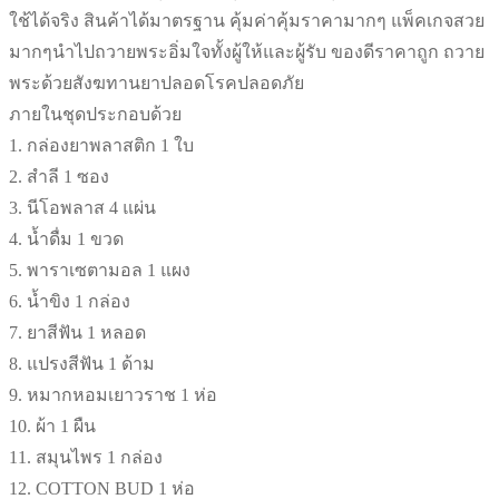
ทุก
ใช้ได้จริง สินค้าได้มาตรฐาน คุ้มค่าคุ้มราคามากๆ แพ็คเกจสวย
วัน
มากๆนำไปถวายพระอิ่มใจทั้งผู้ให้และผู้รับ ของดีราคาถูก ถวาย
ชิ้น
พระด้วยสังฆทานยาปลอดโรคปลอดภัย
ภายในชุดประกอบด้วย
1. กล่องยาพลาสติก 1 ใบ
2. สำลี 1 ซอง
3. นีโอพลาส 4 แผ่น
4. น้ำดื่ม 1 ขวด
5. พาราเซตามอล 1 แผง
6. น้ำขิง 1 กล่อง
7. ยาสีฟัน 1 หลอด
8. แปรงสีฟัน 1 ด้าม
9. หมากหอมเยาวราช 1 ห่อ
10. ผ้า 1 ผืน
11. สมุนไพร 1 กล่อง
12. COTTON BUD 1 ห่อ