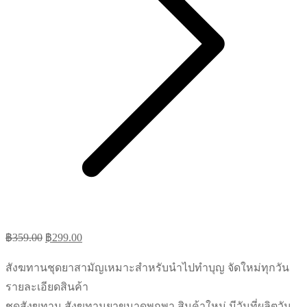
Original
Current
฿
359.00
฿
299.00
price
price
สังฆทานชุดยาสามัญเหมาะสำหรับนำไปทำบุญ จัดใหม่ทุกวัน
was:
is:
รายละเอียดสินค้า
฿359.00.
฿299.00.
ชุดสังฆทาน สังฆทานยาขนาดพกพา สินค้าใหม่ มีวันที่ผลิตวัน