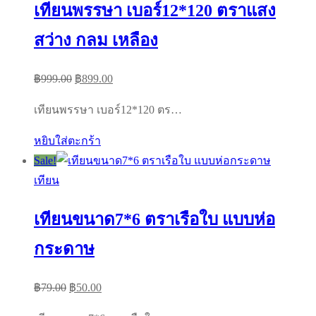
เทียนพรรษา เบอร์12*120 ตราแสง
สว่าง กลม เหลือง
Original
Current
฿
999.00
฿
899.00
price
price
เทียนพรรษา เบอร์12*120 ตร…
was:
is:
฿999.00.
฿899.00.
หยิบใส่ตะกร้า
Sale!
เทียน
เทียนขนาด7*6 ตราเรือใบ แบบห่อ
กระดาษ
Original
Current
฿
79.00
฿
50.00
price
price