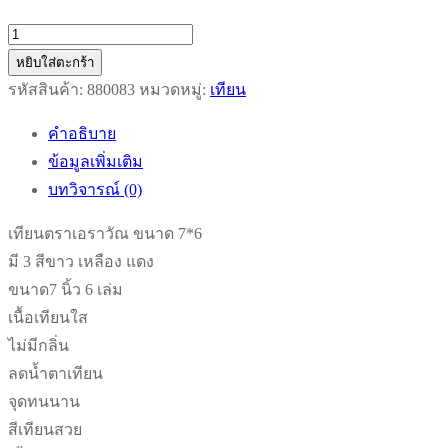
จำนวน
เทียน
หยิบใส่ตะกร้า
ตรา
รหัสสินค้า:
880083
หมวดหมู่:
เทียน
เอราวัณ
คำอธิบาย
ขนาด
ข้อมูลเพิ่มเติม
7*6
บทวิจารณ์ (0)
ชิ้น
เทียนตราเอราวัณ ขนาด 7*6
มี 3 สีขาว เหลือง แดง
ขนาด7 นิ้ว 6 เล่ม
เนื้อเทียนใส
ไม่มีกลิ่น
ลดน้ำตาเทียน
จุดทนนาน
สีเทียนสวย