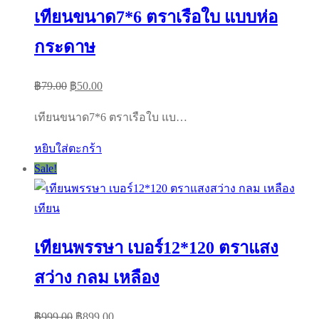
เทียนขนาด7*6 ตราเรือใบ แบบห่อ
กระดาษ
Original
Current
฿
79.00
฿
50.00
price
price
เทียนขนาด7*6 ตราเรือใบ แบ…
was:
is:
฿79.00.
฿50.00.
หยิบใส่ตะกร้า
Sale!
เทียน
เทียนพรรษา เบอร์12*120 ตราแสง
สว่าง กลม เหลือง
Original
Current
฿
999.00
฿
899.00