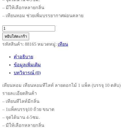
– มีให้เลือกหลายกลิ่น
– เทียนหอม ช่วยเพิ่มบรรยากาศผ่อนคลาย
จำนวน
เทียน
หยิบใส่ตะกร้า
หอม
รหัสสินค้า:
88165
หมวดหมู่:
เทียน
เทียน
คำอธิบาย
หอม
ข้อมูลเพิ่มเติม
ที
บทวิจารณ์ (0)
ไลท์
ลาย
เทียนหอม เทียนหอมทีไลท์ ลายดอกไม้ 1 แพ็ค (บรรจุ 10 ตลับ)
ดอกไม้
รายละเอียดสินค้า
1
– เทียนทีไลท์มีกลิ่น
แพ็ค
– 1แพ็คบรรจุ10 ถ้วย ขนาด
(บรรจุ
– จุดได้นาน 4-5ชม.
10
– มีให้เลือกหลายกลิ่น