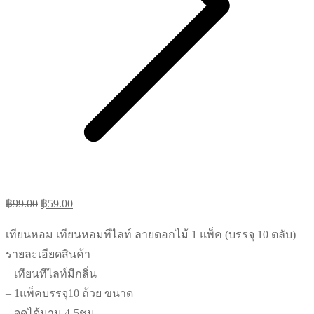
Original
Current
฿
99.00
฿
59.00
price
price
เทียนหอม เทียนหอมทีไลท์ ลายดอกไม้ 1 แพ็ค (บรรจุ 10 ตลับ)
was:
is:
รายละเอียดสินค้า
฿99.00.
฿59.00.
– เทียนทีไลท์มีกลิ่น
– 1แพ็คบรรจุ10 ถ้วย ขนาด
– จุดได้นาน 4-5ชม.