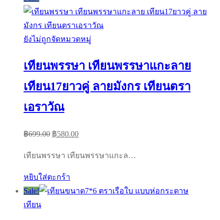
ยังไม่ถูกจัดหมวดหมู่
เทียนพรรษา เทียนพรรษาแกะลาย
เทียน17ยาวคู่ ลายมังกร เทียนตรา
เอราวัณ
Original
Current
฿
699.00
฿
580.00
price
price
เทียนพรรษา เทียนพรรษาแกะล…
was:
is:
฿699.00.
฿580.00.
หยิบใส่ตะกร้า
Sale!
เทียน