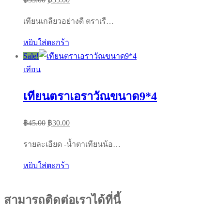
price
price
เทียนเกลียวอย่างดี ตราเรื…
was:
is:
฿55.00.
฿35.00.
หยิบใส่ตะกร้า
Sale!
เทียน
เทียนตราเอราวัณขนาด9*4
Original
Current
฿
45.00
฿
30.00
price
price
รายละเอียด -น้ำตาเทียนน้อ…
was:
is:
฿45.00.
฿30.00.
หยิบใส่ตะกร้า
สามารถติดต่อเราได้ที่นี้