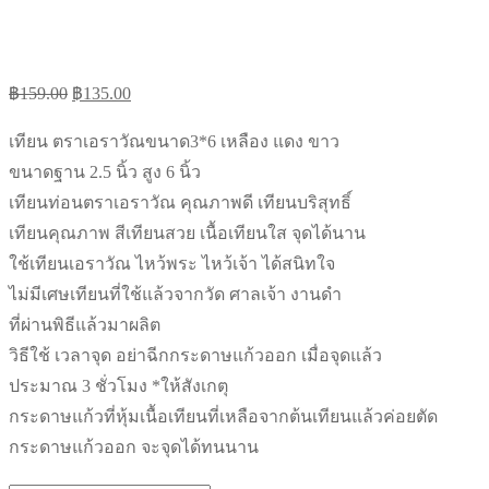
Original
Current
฿
159.00
฿
135.00
price
price
เทียน ตราเอราวัณขนาด3*6 เหลือง แดง ขาว
was:
is:
ขนาดฐาน 2.5 นิ้ว สูง 6 นิ้ว
฿159.00.
฿135.00.
เทียนท่อนตราเอราวัณ คุณภาพดี เทียนบริสุทธิ์
เทียนคุณภาพ สีเทียนสวย เนื้อเทียนใส จุดได้นาน
ใช้เทียนเอราวัณ ไหว้พระ ไหว้เจ้า ได้สนิทใจ
ไม่มีเศษเทียนที่ใช้แล้วจากวัด ศาลเจ้า งานดำ
ที่ผ่านพิธีแล้วมาผลิต
วิธีใช้ เวลาจุด อย่าฉีกกระดาษแก้วออก เมื่อจุดแล้ว
ประมาณ 3 ชั่วโมง *ให้สังเกตุ
กระดาษแก้วที่หุ้มเนื้อเทียนที่เหลือจากต้นเทียนแล้วค่อยตัด
กระดาษแก้วออก จะจุดได้ทนนาน