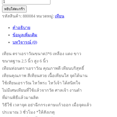
จำนวน
เทียน
หยิบใส่ตะกร้า
ตรา
รหัสสินค้า:
880084
หมวดหมู่:
เทียน
เอราวัณ
คำอธิบาย
ขนาด3*6
ข้อมูลเพิ่มเติม
เหลือง
บทวิจารณ์ (0)
แดง
ขาว
เทียน ตราเอราวัณขนาด3*6 เหลือง แดง ขาว
ชิ้น
ขนาดฐาน 2.5 นิ้ว สูง 6 นิ้ว
เทียนท่อนตราเอราวัณ คุณภาพดี เทียนบริสุทธิ์
เทียนคุณภาพ สีเทียนสวย เนื้อเทียนใส จุดได้นาน
ใช้เทียนเอราวัณ ไหว้พระ ไหว้เจ้า ได้สนิทใจ
ไม่มีเศษเทียนที่ใช้แล้วจากวัด ศาลเจ้า งานดำ
ที่ผ่านพิธีแล้วมาผลิต
วิธีใช้ เวลาจุด อย่าฉีกกระดาษแก้วออก เมื่อจุดแล้ว
ประมาณ 3 ชั่วโมง *ให้สังเกตุ