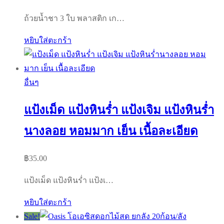
price
price
ถ้วยน้ำชา 3 ใบ พลาสติก เก…
was:
is:
฿69.00.
฿39.00.
หยิบใส่ตะกร้า
อื่นๆ
แป้งเม็ด แป้งหินร่ำ แป้งเจิม แป้งหินร่ำ
นางลอย หอมมาก เย็น เนื้อละเอียด
฿
35.00
แป้งเม็ด แป้งหินร่ำ แป้งเ…
หยิบใส่ตะกร้า
Sale!