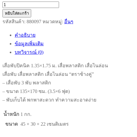
จำนวน
เสื่อ
หยิบใส่ตะกร้า
พับ
รหัสสินค้า:
880097
หมวดหมู่:
อื่นๆ
ปิคนิค
คำอธิบาย
1.35x1.75
ข้อมูลเพิ่มเติม
ม.
บทวิจารณ์ (0)
เสื่อ
พลาสติก
เสื่อพับปิคนิค 1.35×1.75 ม. เสื่อพลาสติก เสื่อไนล่อน
เสื่อ
เสื่อพับ เสื่อพลาสติก เสื่อไนล่อน “ตราช้างคู่”
ไน
– เสื่อพับ 3 พับ พลาสติก
ล่อน
– ขนาด 135×170 ซม. (3.5×6 ฟุต)
ชิ้น
– พับเก็บได้ พกพาสะดวก ทำความสะอาดง่าย
น้ำหนัก
1 กก.
ขนาด
45 × 30 × 22 เซนติเมตร