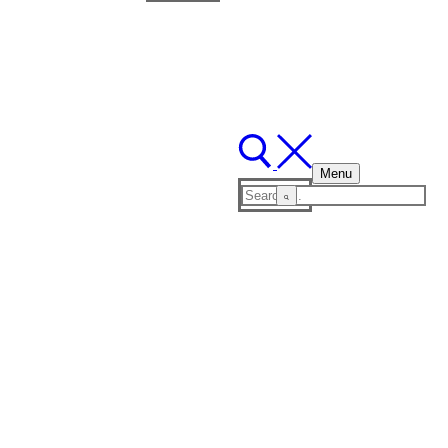
for:
Menu
Search
for: